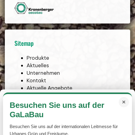
Archiv
Händler
Sitemap
Aktuelle Angebote
Produkte
Kontakt
Aktuelles
Unternehmen
Kontakt
Aktuelle Angebote
Newsletter abbestellen
Einwilligung zum Datenschutz
×
Besuchen Sie uns auf der
GaLaBau
Diese Seite verwendet Cookies um
Informationen auf Ihrem Rechner zu speichern.
Besuchen Sie uns auf der internationalen Leitmesse für
Mit Klick auf den Button erlauben Sie uns die
Urbanes Grün und Freiräume.