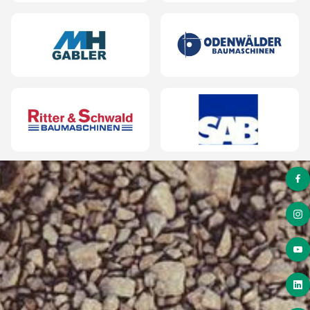
Terra Star® Greenline
Terra Star® Compactline
Terra Star® Powerline
Powermixer Betonmischschaufel
Modularis Multifunktionsgreifer
ROCKCRUSHER
ROCKCRUSHER 7 R
ROCKCRUSHER 9 R
ROCKCRUSHER 11 R