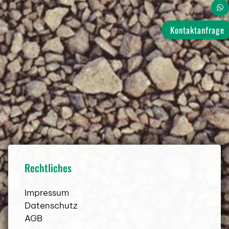
ROCKCRUSHER 13 R
Kontaktanfrage
BLEND
Aktuelles
TEST-ARENA
Veranstaltungen & Messen
Presse & Kundenstimmen
Rechtliches
Unternehmen
Impressum
Datenschutz
AGB
Service