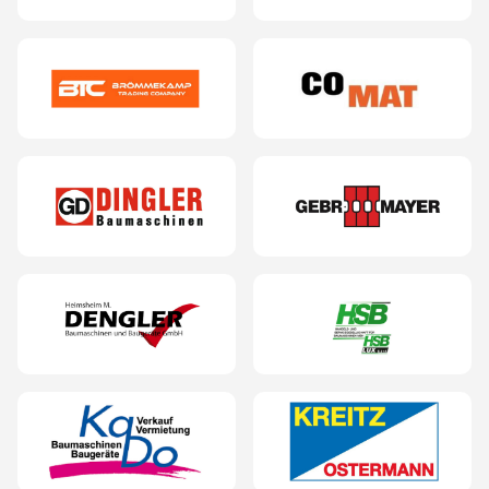
Start
Schaufelseparatoren
Betonmischschaufeln
Produkte
Terra Star® Schaufelseparator
Terra Star® Ecoline