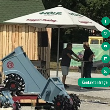
Modularis Multifunktionsgreifer
ROCKCRUSHER
ROCKCRUSHER 7 R
ROCKCRUSHER 9 R
ROCKCRUSHER 11 R
ROCKCRUSHER 13 R
Kontaktanfrage
BLEND
Aktuelles