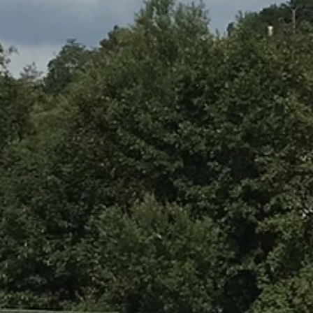
Betonmischschaufeln
Produkte
Terra Star® Schaufelseparator
Terra Star® Ecoline
Terra Star® Greenline
Terra Star® Compactline
Terra Star® Powerline
Powermixer Betonmischschaufel