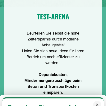
TEST-ARENA
Beurteilen Sie selbst die hohe
Zeitersparnis durch moderne
Anbaugeräte!
Holen Sie sich neue Ideen für Ihren
Betrieb um noch effizienter zu
werden.
Deponiekosten,
Mindermengenzuschläge beim
Beton und Transportkosten
einsparen.
In der 7000 qm großen TEST-ARENA
Einwilligung zum Datenschutz
×