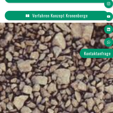
ROCKCRUSHER 7 R
Verfahren Konzept Kronenberge
ROCKCRUSHER 9 R
ROCKCRUSHER 11 R
ROCKCRUSHER 13 R
Kontaktanfrage
Vermietung
BLEND
Aktuelles
TEST-ARENA
Veranstaltungen & Messen