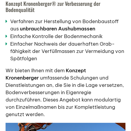
Konzept Kronenberger® zur Verbesserung der
Bodenqualität
Verfahren zur Her­stell­ung von Boden­baustoff
aus
unbrauch­baren Aus­hubmassen
Einfache Kontrolle der Bodenmechanik
Einfacher Nachweis der dauer­haften Grab­
fähigkeit der Ver­füllmassen zur Vermeidung von
Spätfolgen
Start
Wir bieten Ihnen mit dem
Konzept
Kronenberger
umfassende Schulungen und
Dienstleistungen an, die Sie in die Lage versetzen,
Schaufelseparatoren
Bodenverbesserungen in Eigenregie
durchzuführen. Dieses Angebot kann modulartig
von Einzelmaßnamen bis zur Komplettleistung
Betonmischschaufeln
genutzt werden.