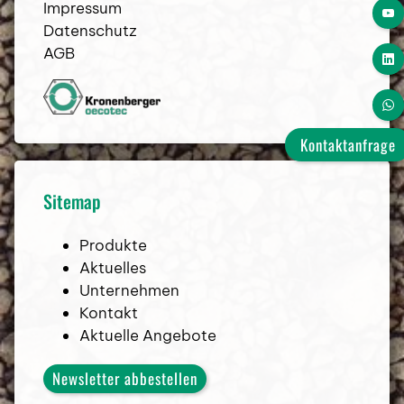
Impressum
ROCKCRUSHER 9 R
Datenschutz
AGB
ROCKCRUSHER 11 R
ROCKCRUSHER 13 R
Kontaktanfrage
BLEND
Sitemap
Aktuelles
Produkte
Aktuelles
TEST-ARENA
Unternehmen
Kontakt
Veranstaltungen & Messen
Aktuelle Angebote
Presse & Kundenstimmen
Newsletter abbestellen